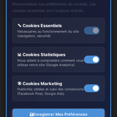
Personnalisez vos préférences de cookies. Les
cookies essentiels sont toujours activés.
🔧 Cookies Essentiels
Nécessaires au fonctionnement du site
(navigation, sécurité)
📊 Cookies Statistiques
Nous aident à comprendre comment vous
utilisez notre site (Google Analytics)
🎯 Cookies Marketing
Publicités ciblées et suivi des conversions
(Facebook Pixel, Google Ads)
Nos Réalisations à Senlis
Enregistrer Mes Préférences