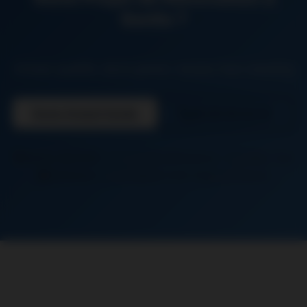
Senlis ?
Artisan qualifié, devis gratuit, travaux haut standing
Devis Gratuit Senlis
06 26 50 62 67
Senlis (60300)
+ communes limitrophes : Chantilly, Creil
Distance:
50 km depuis notre siège à Chaussy