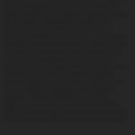
ville abrite de superbes demeures en pierre de taille, des
édifices médiévaux et des propriétés bourgeoises qui exigent
des interventions respectueuses de l’existant. Notre
entreprise générale de bâtiment prend en charge vos
chantiers de réhabilitation complète avec un souci constant
d’excellence. Qu’il s’agisse de remettre en valeur les volumes
d’une maison ancienne dans le secteur sauvegardé ou de
concevoir des aménagements contemporains haut de
gamme à Villevert, nous sélectionnons des matériaux nobles
et pérennes. Nous assurons un traitement soigné des
structures d’époque, la pose de parquets massifs de haute
facture, et l’intégration invisible de réseaux techniques
modernes. En étroite collaboration avec nos clients
exigeants, nous façonnons des espaces de vie raffinés,
alliant confort technologique actuel et authenticité préservée
pour valoriser durablement votre investissement immobilier.