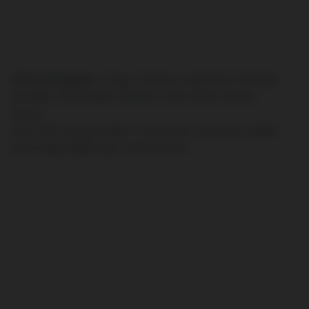
Villes principales :
Cergy, Pontoise, Argenteuil, Sarcelles,
Versailles, Rambouillet, Nanterre, Saint-Denis, Meaux,
Évreux…
Votre ville n’est pas listée ? Contactez-nous pour vérifier
notre disponibilité dans votre secteur.