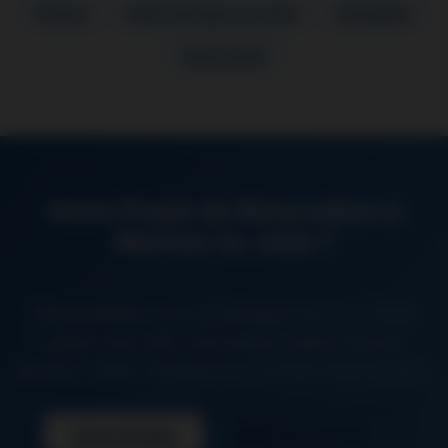
Poissy
Saint-Germain-en-Laye
Versailles
Sartrouville
Votre Projet de Rénovation à
Mantes-la-Jolie ?
TINTAS RENOV vous accompagne de A à Z. Devis
gratuit sous 48h, intervention rapide, travaux
garantis. Faites confiance à un artisan local reconnu.
Devis Gratuit
06 26 50 62 67