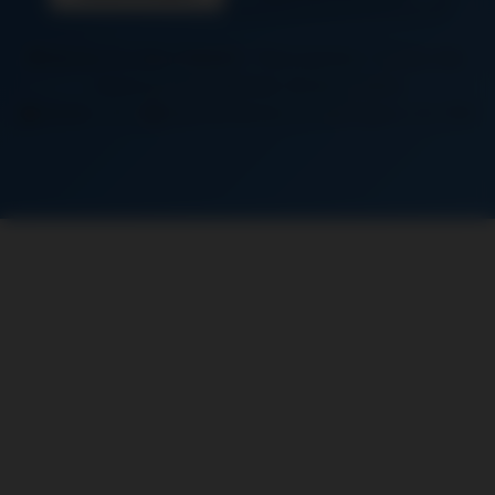
Mantes-la-Jolie (78200)
– Tous quartiers : Centre-ville,
Gassicourt, Les Martraits, Bords de Seine
Accès :
A13 |
Gare de Mantes-la-Jolie (Ligne J, N, TER)