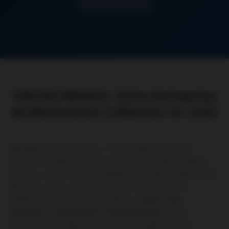
Garantie Décennale
TINTAS RENOV, Votre Entreprise
de Rénovation à Mantes-la-Jolie
Spécialiste de la rénovation, TINTAS RENOV intervient
activement à Mantes-la-Jolie et dans les Yvelines. Basés à
Chaussy, nous sommes à quelques kilomètres seulement de
Mantes-la-Jolie, ce qui nous permet d’intervenir très
rapidement dans tous vos quartiers :
Centre-ville
,
Gassicourt
,
Les Martraits
et
Bords de Seine
. Nous
connaissons parfaitement le parc immobilier mantais :