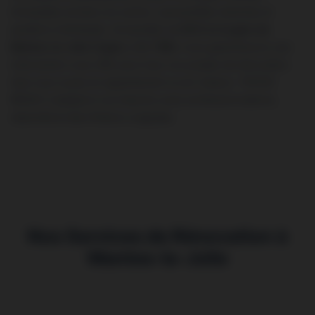
immeubles anciens du centre, copropriétés récentes et
pavillons individuels. Accessible via
l’A13 et la gare de
Mantes-la-Jolie (Ligne J, N, TER)
, nous garantissons une
intervention sous 48h pour tous vos projets de rénovation.
Que vous soyez en appartement ou en maison, TINTAS
RENOV s’adapte à vos besoins avec professionnalisme,
réactivité et des finitions soignées.
Nos Services de Rénovation à
Mantes-la-Jolie