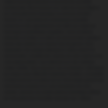
maîtrise technique absolue et une profonde sensibilité
architecturale. Reconnue pour son cadre de vie privilégié et
son riche patrimoine historique, la commune de Saint-
Germain-en-Laye abrite de somptueuses propriétés
anciennes et des appartements de maître aux exigences
thermiques et esthétiques singulières. Notre entreprise
artisanale concrétise vos désirs de transformation globale à
travers des solutions sur mesure haut de gamme. De la
restauration d’un parquet d’époque en chêne massif à la
restructuration complète des volumes de votre cuisine ou de
votre espace balnéo, nous sélectionnons des matériaux
nobles certifiés. Nous assurons une coordination méticuleuse
de chaque corps d’état afin d’optimiser l’isolation, la durabilité
et l’ergonomie de vos pièces de vie. Notre équipe garantit des
interventions propres et un suivi transparent de votre
chantier, valorisant de manière pérenne l’esthétique raffinée
de votre patrimoine immobilier situé dans les Yvelines.