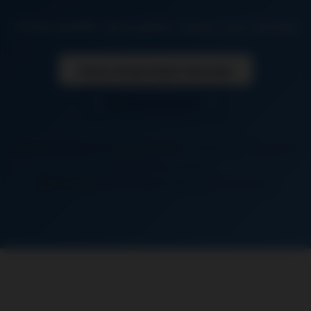
Artisan qualifié, devis gratuit, travaux haut standing
Devis Gratuit Saint-Germain
06 26 50 62 67
Saint-Germain-en-Laye (78100)
+ communes limitrophes
: Chambourcy, Le Pecq
Distance:
40 km depuis notre siège à Chaussy