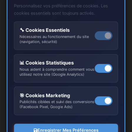
Personnalisez vos préférences de cookies. Les
cookies essentiels sont toujours activés.
🔧 Cookies Essentiels
Nécessaires au fonctionnement du site
(navigation, sécurité)
📊 Cookies Statistiques
Nous aident à comprendre comment vous
utilisez notre site (Google Analytics)
Nos Réalisations à Saint-
🎯 Cookies Marketing
Germain-en-Laye
Publicités ciblées et suivi des conversions
(Facebook Pixel, Google Ads)
Enregistrer Mes Préférences