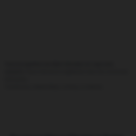
Tous les quartiers de Saint-Germain-en-Laye sont
couverts.
Nous intervenons également dans les communes
limitrophes :
Chambourcy, Mareil-Marly, Le Pecq, Le Vésinet…