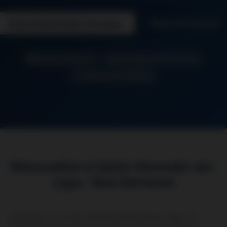
Devis Gratuit Saint-Germain
06 26 50 62 67
Artisan Yvelines 78
Intervention Saint-Germain
Travaux Haut Standing
Rénovation à Saint-Germain-en-
Laye : Nos Services
L’exécution d’un projet résidentiel d’exception exige une