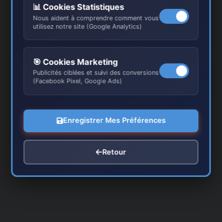
📊 Cookies Statistiques
Nous aident à comprendre comment vous
utilisez notre site (Google Analytics)
E-
mail*
Site
🎯 Cookies Marketing
Publicités ciblées et suivi des conversions
(Facebook Pixel, Google Ads)
Enregistrer mon nom, mon e-mail et mon site dans
le navigateur pour mon prochain commentaire.
Enregistrer Mes Préférences
Retour