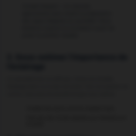
Conseil d’expert :
Un mauvais
agencement peut rendre la préparation
des repas fatigante au quotidien. Nous
étudions toujours la circulation avant de
poser le premier meuble.
2. Sous-estimer l’importance de
l’éclairage
Un seul plafonnier ne suffit pas. L’erreur est d’oublier
l’éclairage direct sur le plan de travail. C’est une question de
confort, mais aussi de sécurité lorsque vous cuisinez.
Installez des spots sous les meubles hauts.
Prévoyez des circuits séparés pour l’ambiance et
le travail.