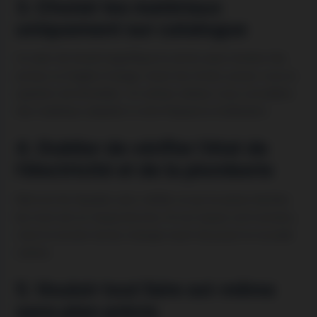
3. Choisir les matériaux
uniquement sur catalogue
Un plan de travail magnifique en photo peut s’avérer très
poreux ou fragile à l’usage. Avant de choisir, posez-vous la
question de l’entretien. Un artisan sérieux vous conseillera
des matériaux adaptés à votre fréquence d’utilisation.
4. Oublier de vérifier l’état de
l’électricité et de la plomberie
Rénover les façades sans vérifier ce qui se passe derrière
les murs est un risque énorme. Si vos tuyaux sont anciens,
c’est le moment de les changer avant de poser la nouvelle
cuisine.
5. Vouloir tout faire soi-même
sans plan précis