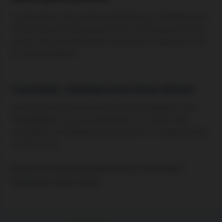
La rénovation d’une cuisine demande des compétences en
menuiserie, plomberie et électricité. Vouloir économiser sur
la main-d’œuvre qualifiée finit souvent par coûter plus cher
en cas de malfaçon.
Conclusion : Anticiper pour mieux rénover
Une cuisine réussie est une cuisine bien préparée. Chez
Tintas Renov
, nous accompagnons nos clients de la
conception à la réalisation pour garantir un résultat durable
et sans stress.
Besoin d’un avis professionnel pour votre projet ?
Demander un devis gratuit