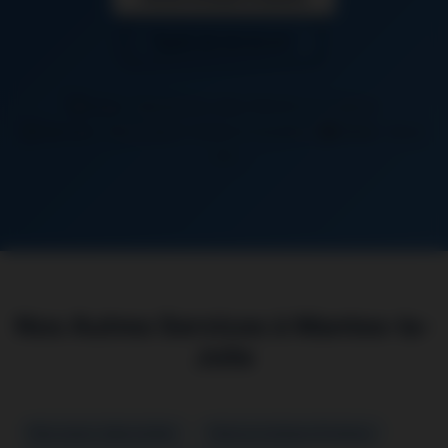
06 26 50 62 67
Zone :
Mantes-la-Jolie (78200) et Yvelines
Service :
Rénovation Cuisine Complète |
Délai :
Devis
24h
Nos Autres Services à Mantes-la-
Jolie
Rénovation Salle de Bain
Peinture Intérieur/Extérieur