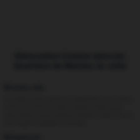
Rénovation Cuisine dans les
Quartiers de Mantes-la-Jolie
Centre-ville
Immeubles anciens patrimoine. Appartements avec cuisines
à rénover. Ouverture sur séjour possible (verrière, passe-
plats). Respect cachet historique. Matériaux nobles. Finitions
haut de gamme adaptées au standing.
Gassicourt