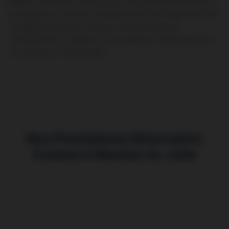
cuisine
: démolition de l’existant, plomberie, électricité, pose
de meubles sur mesure, installation électroménager encastré,
carrelage mural et sol, peinture. Cuisine moderne,
contemporaine, classique : nous adaptons l’aménagement à
vos besoins et votre budget.
Nos Prestations Rénovation
Cuisine à Mantes-la-Jolie