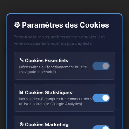
⚙️ Paramètres des Cookies
Personnalisez vos préférences de cookies. Les
Pourquoi TINTAS RENOV pour
cookies essentiels sont toujours activés.
Votre Cuisine à Mantes-la-Jolie ?
🔧 Cookies Essentiels
Nécessaires au fonctionnement du site
(navigation, sécurité)
📊 Cookies Statistiques
Nous aident à comprendre comment vous
utilisez notre site (Google Analytics)
🎯 Cookies Marketing