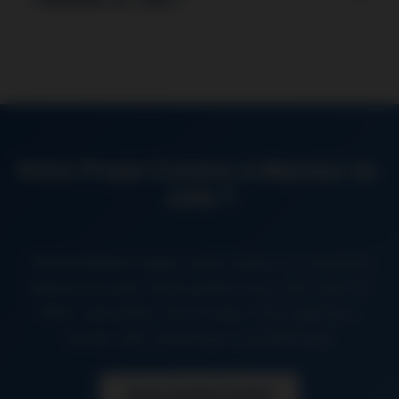
électroménager, 2-3 jours carrelage/peinture, 1 jour
finitions. Planning précis fourni avant démarrage.
Oui
dans la plupart des cas. Étude faisabilité technique
Travaux en milieu occupé possibles.
(mur porteur ou cloison). Si mur porteur : pose IPN
avec étude structure bureau d’études. Création passe-
plats, verrière atelier, ou ouverture totale. Solution
idéale appartements centre-ville Mantes-la-Jolie pour
agrandir visuellement l’espace.
Votre Projet Cuisine à Mantes-la-
Jolie ?
TINTAS RENOV réalise votre cuisine sur mesure à
Mantes-la-Jolie. Devis gratuit sous 24h, plan 3D
offert, rénovation clé en main. Tous quartiers :
Centre-ville, Gassicourt, Les Martraits.
Devis Gratuit Cuisine