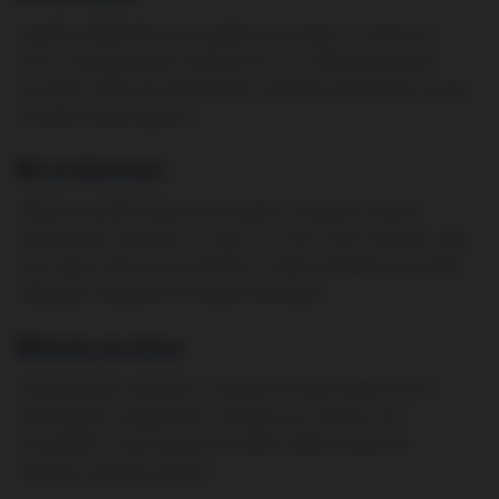
Quartier résidentiel copropriétés et pavillons. Cuisines 8-
12m². Aménagement moderne en L, U. Électroménager
encastré. Plans de travail quartz. Respect règlements syndic.
Chantier propre garanti.
Les Martraits
Maisons pavillonnaires avec jardins. Grandes cuisines
américaines ouvertes sur salon 12-15m². Îlots centraux avec
coin repas. Plans de travail XXL. Cuisine familiale conviviale.
Matériaux résistants et faciles d’entretien.
Bords de Seine
Copropriétés modernes. Cuisines fonctionnelles 6-8m².
Optimisation rangements, meubles sur mesure. Prix
compétitifs. Financement possible. Délais respectés.
Solutions budget maîtrisé.