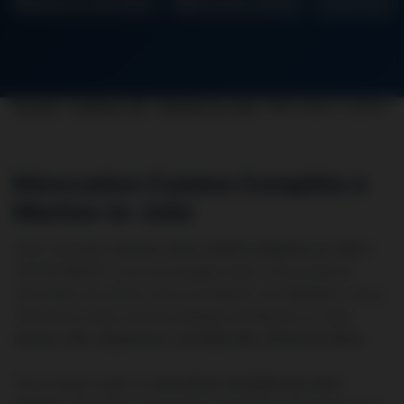
Mantes-la-Jolie 78200
Rénovation Cuisine
Devis 24h
Accueil
›
Yvelines (78)
›
Mantes-la-Jolie
›
Rénovation Cuisine
Rénovation Cuisine Complète à
Mantes-la-Jolie
Vous souhaitez
rénover votre cuisine à Mantes-la-Jolie
?
TINTAS RENOV vous accompagne dans votre projet de
rénovation de cuisine, de la conception à la réalisation. Nous
intervenons dans tous les quartiers de Mantes-la-Jolie :
Centre-ville, Gassicourt, Les Martraits, Bords de Seine
.
Notre équipe réalise la
rénovation complète de votre