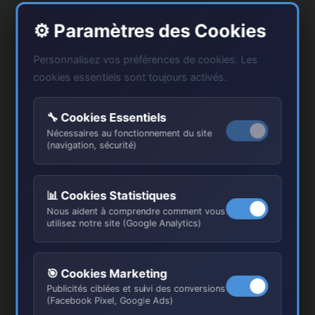
⚙️ Paramètres des Cookies
Personnalisez vos préférences de cookies. Les
cookies essentiels sont toujours activés.
🔧 Cookies Essentiels
Pourquoi TINTAS RENOV dans
Nécessaires au fonctionnement du site
(navigation, sécurité)
l’Oise ?
📊 Cookies Statistiques
Nous aident à comprendre comment vous
utilisez notre site (Google Analytics)
🎯 Cookies Marketing
Publicités ciblées et suivi des conversions
(Facebook Pixel, Google Ads)