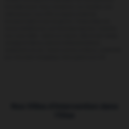
immobilier picard. Nous orchestrons vos chantiers avec
méthode pour vous offrir un espace modernisé,
écoresponsable et haut de gamme. Chaque étape des
travaux bénéficie d’un suivi technique rigoureux. Expertise
tous corps d’état : cuisine sur mesure, salle de bain design,
carrelage et faïence, peinture intérieure/extérieure,
revêtements de sols. Artisan local de confiance, certifié RGE
pour rénovation énergétique. Devis gratuit sous 24h.
Nos Villes d’Intervention dans
l’Oise