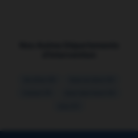
Nos Autres Départements
d’Intervention
Val-d’Oise (95)
Hauts-de-Seine (92)
Yvelines (78)
Seine-Saint-Denis (93)
Eure (27)