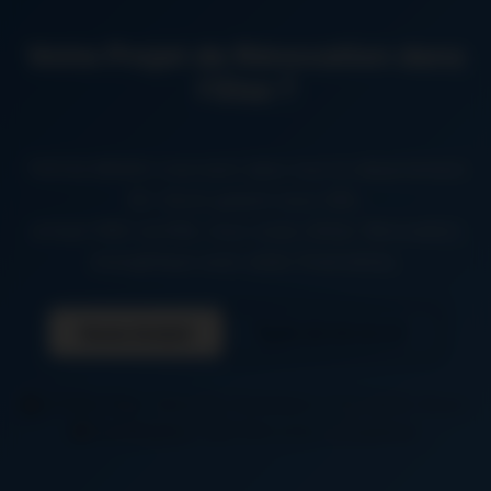
Votre Projet de Rénovation dans
l’Oise ?
TINTAS RENOV intervient dans tout le département
60. Devis gratuit sous 48h,
artisan RGE certifié, tous corps d’état. Rénovation
énergétique avec aides financières.
Devis Gratuit
06 26 50 62 67
5 Villes Oise :
Beauvais, Compiègne, Creil, Senlis, Noyon
Certification :
RGE Rénovation Énergétique