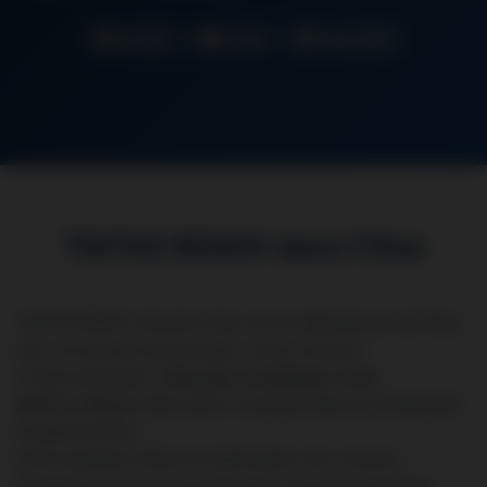
Oise (60)
5 Villes
Artisan RGE
TINTAS RENOV dans l’Oise
TINTAS RENOV intervient dans tout le département de l’Oise
pour vos projets de rénovation. Nous couvrons
5 villes principales :
Beauvais
,
Compiègne
,
Creil
,
Senlis
et
Noyon
. Rénovation complète maisons individuelles
et appartements.
Notre expertise s’étend à l’optimisation des volumes,
l’isolation phonique et la valorisation de votre patrimoine