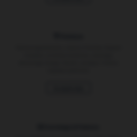
Peinture
Peinture appartements, maisons Pontoise. Respect
moulures, corniches anciennes. Lessivage,
rebouchage, lissage. Glycéro, acrylique. Finitions
soignées patrimoine.
En savoir plus
Carrelage & Faïence