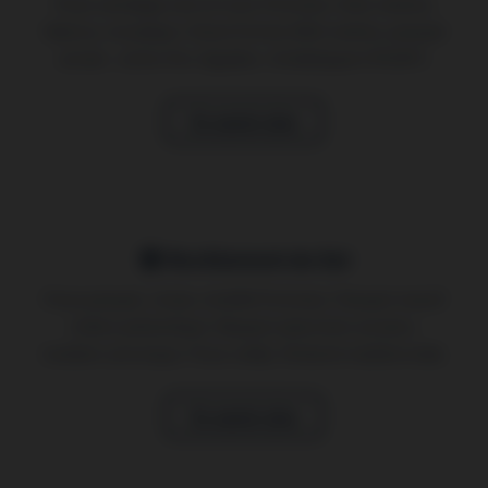
Pose carrelage sols et murs Pontoise. Grès cérame,
faïence, mosaïque. Grand format effet marbre, parquet
ancien. Joints fins réguliers. Antidérapant R10/R11.
En savoir plus
Revêtement de Sol
Pose parquet, vinyle, stratifié Pontoise. Parquet massif
chêne authentique. Respect planchers anciens.
Isolation phonique. Pose collée, flottante traditionnelle.
En savoir plus