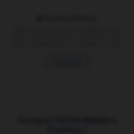
Terrasse & Extérieur
Création terrasse bois, composite, carrelage extérieur
Pontoise. Terrasse plain-pied, surélevée. Garde-corps,
pergola. Étanchéité garantie. Aménagement complet.
En savoir plus
Pourquoi TINTAS RENOV à
Pontoise ?