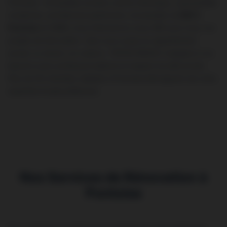
Pontoise : immeubles anciens centre historique, copropriétés
modernes, architecture patrimoine. Accessible via
RER C
Pontoise
et l’
A15
, nous intervenons sous 48h pour tous vos
projets de rénovation. Que vous soyez en appartement
ancien ou récent, en maison, TINTAS RENOV s’adapte à vos
besoins avec professionnalisme et respect du bâti ancien.
Plus de 30 chantiers réalisés à Pontoise témoignent de notre
expertise locale préfecture.
Nos Services de Rénovation à
Pontoise