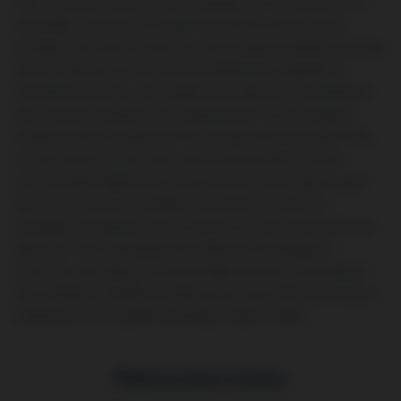
Pour optimiser la performance globale de votre patrimoine
immobilier, valoriser vos espaces de vie ou transformer
durablement vos pièces d’eau, notre équipe qualifiée propose
des prestations sur mesure et parfaitement adaptées à
l’architecture locale. Qu’il s’agisse de repenser la distribution
des volumes intérieurs d’un appartement ou de rafraîchir
entièrement les revêtements techniques et décoratifs d’une
maison de caractère, nous coordonnons efficacement
chaque étape réglementaire du chantier. Du lissage soigné
des murs à la pose complexe de grands formats de
carrelage, l’entreprise met en œuvre un savoir-faire artisanal
rigoureux. Nos spécialistes du bâtiment s’engagent à
respecter scrupuleusement les délais annoncés et utilisent
des matériaux certifiés durables pour vous offrir des finitions
intérieures d’une qualité esthétique irréprochable.
Rénovation Cuisine