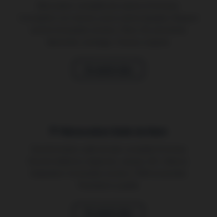
Rénovation complète de cuisine à Pontoise.
Conception sur mesure, pose cuisine équipée. Respect
cachet immeubles anciens. Plans 3D, plomberie,
électricité, carrelage. Travaux soignés.
En savoir plus
Rénovation Salle de Bain
Transformation salle de bain complète Pontoise.
Douche italienne, baignoire, vasque, WC, faïence.
Adaptation immeubles anciens. PMR accessible.
Prestations qualité.
En savoir plus