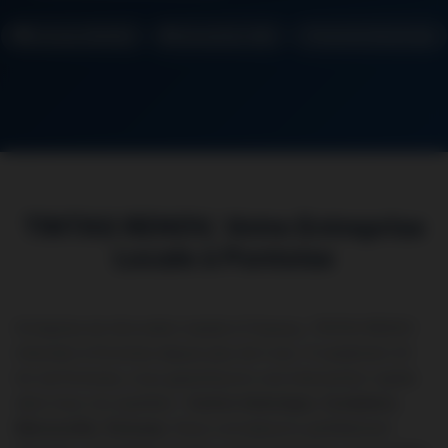
Pontoise (95000)
Intervention 48h
Garantie Décennale
TINTAS RENOV, Votre Entreprise
Locale à Pontoise
Entreprise de rénovation basée à Chaussy, TINTAS RENOV
intervient à Pontoise depuis plus de 5 ans. À seulement 25
km de Pontoise, nous garantissons une intervention rapide
dans tous vos quartiers :
Centre historique
,
Cordeliers
,
Marcouville
,
Ponceau
. Nous connaissons parfaitement