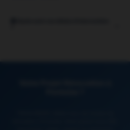
Absolument. Nous respectons parfaitement le
patrimoine architectural de Pontoise
: moulures,
Quels sont vos délais d’intervention
corniches, parquets anciens, pierre naturelle.
?
Techniques adaptés au bâti ancien.
Devis gratuit sous 48h
, visite technique sous 72h.
Démarrage travaux selon planning (généralement sous
2 semaines). Urgences traitées en priorité absolue
préfecture.
Votre Projet Rénovation à
Pontoise ?
TINTAS RENOV réalise tous vos travaux de
rénovation à Pontoise. Devis gratuit sous 48h,
intervention rapide, respect du patrimoine.