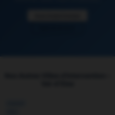
Devis Gratuit Pontoise
06 26 50 62 67
Nos Autres Villes d’Intervention –
Val-d’Oise
Argenteuil
Cergy