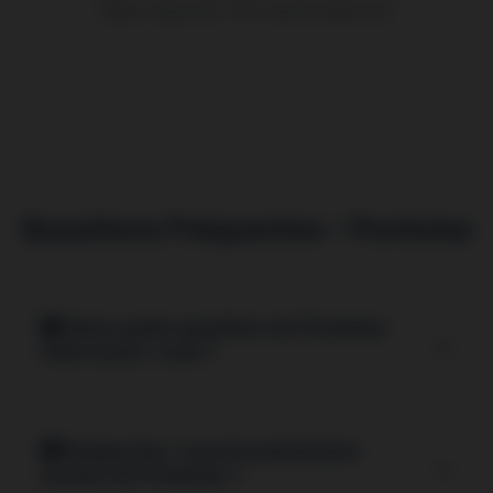
délais respectés. SAV réactif préfecture.
Questions Fréquentes – Pontoise
Dans quels quartiers de Pontoise
intervenez-vous ?
Nous intervenons dans
tous les quartiers de
Pontoise
: Centre historique, Cordeliers, Marcouville,
Respectez-vous le patrimoine
Ponceau. Nous connaissons parfaitement les
ancien de Pontoise ?
spécificités du bâti ancien et moderne.