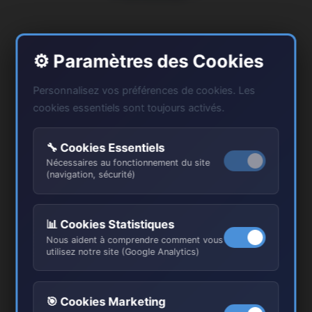
⚙️ Paramètres des Cookies
Personnalisez vos préférences de cookies. Les
cookies essentiels sont toujours activés.
Proximité & Réactivité
Basés à 25 km de Pontoise, intervention rapide sous
🔧 Cookies Essentiels
48h. Connaissance parfaite des quartiers : Centre
Nécessaires au fonctionnement du site
historique, Cordeliers, Marcouville, Ponceau.
(navigation, sécurité)
Disponibilité 6j/7.
📊 Cookies Statistiques
Nous aident à comprendre comment vous
utilisez notre site (Google Analytics)
🎯 Cookies Marketing