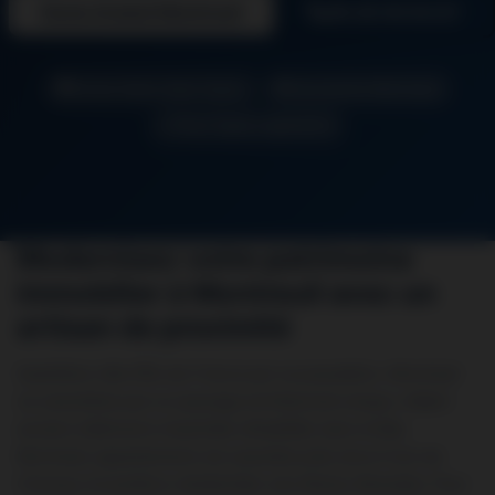
Devis Gratuit Montreuil
06 26 50 62 67
Artisan Seine-Saint-Denis
Intervention Montreuil
Tous Types Logements
Modernisez votre patrimoine
immobilier à Montreuil avec un
artisan de proximité
Quatrième ville d’Île-de-France par sa population, Montreuil
se caractérise par un paysage architectural unique, mêlant
anciens bâtiments industriels réhabilités dans le Bas
Montreuil, appartements de caractère près de la Croix de
Chavaux et pavillons résidentiels vers Branly-Boissière. Pour