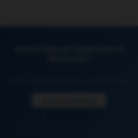
Votre Projet de Rénovation à
Montreuil ?
Artisan qualifié, devis gratuit, intervention rapide
Devis Gratuit Montreuil
06 26 50 62 67
Montreuil (93100)
+ communes limitrophes : Bagnolet,