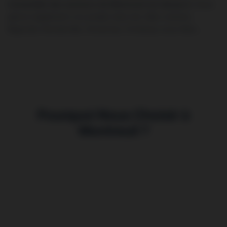
L’ensemble des secteurs de Montreuil est desservi.
Nous
gérons également vos projets dans les villes voisines :
Bagnolet, Romainville, Vincennes, Fontenay-sous-Bois…
Pourquoi Nous Choisir à
Montreuil ?