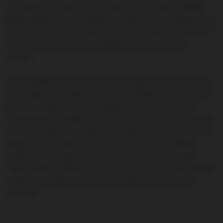
concrétiser vos désirs de changement, l’entreprise
Tintas
Renov
déploie ses compétences d’agencement intérieur et de
second œuvre. Nous transformons vos espaces afin de les
rendre plus fonctionnels, esthétiques et économes en
énergie.
Notre équipe prend en main chaque étape de votre chantier,
qu’il s’agisse d’installer une douche à l’italienne moderne, de
poser un revêtement en carrelage résistant ou de revoir
l’implantation complète d’une cuisine sur mesure. Conscients
des particularités des logements séquano-dionysiens, nous
adaptons nos méthodes aux contraintes d’accessibilité
locales tout en garantissant des finitions d’une propreté
irréprochable. Sollicitez notre savoir-faire pour une rénovation
sereine, encadrée par une garantie décennale et un suivi
rigoureux.