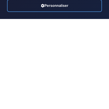
Personnaliser