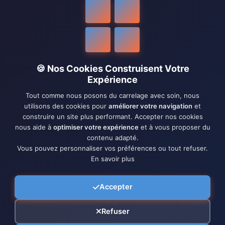
🍪 Nos Cookies Construisent Votre
Expérience
Tout comme nous posons du carrelage avec soin, nous
utilisons des cookies pour
améliorer votre navigation
et
construire un site plus performant. Accepter nos cookies
nous aide à
optimiser votre expérience
et à vous proposer du
contenu adapté.
Vous pouvez personnaliser vos préférences ou tout refuser.
En savoir plus
Accepter
Refuser