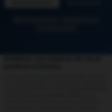
Devis Gratuit Drancy
06 26 50 62 67
Artisan Seine-Saint-Denis
Intervention Drancy
Tous Types Logements
Sublimez vos espaces de vie et
pavillons à Drancy
Qu’il s’agisse de restaurer le charme d’un pavillon traditionnel
dans le quartier du Village ou de moderniser un appartement
fonctionnel près de l’Avenir Parisien, l’entreprise
Tintas Renov
concrétise vos désirs de
rénovation à Drancy
. Le tissu
urbain de la Seine-Saint-Denis se distingue par une mixité
architecturale riche, exigeant des artisans une flexibilité