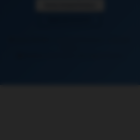
Devis Gratuit Drancy
06 26 50 62 67
Drancy (93700)
+ communes limitrophes : Le Bourget,
Bobigny
Distance:
35 km depuis notre siège à Chaussy