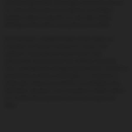
technique irréprochable. Notre équipe chevronnée met tout
son savoir-faire en œuvre pour repenser vos intérieurs,
optimiser l’espace et apporter une vraie valeur ajoutée
esthétique et financière à votre patrimoine immobilier.
De la rénovation complète de salles de bain design à la
conception de cuisines modernes sur mesure, nous
maîtrisons chaque étape du second œuvre. Nous
sélectionnons rigoureusement des matériaux de premier
choix, qu’il s’agisse de carrelages grands formats robustes ou
de peintures aux finitions impeccables. En choisissant un
interlocuteur unique et de proximité, vous bénéficiez d’une
planification rigoureuse, d’une transparence tarifaire totale et
d’un chantier livré proprement dans le strict respect des
délais.