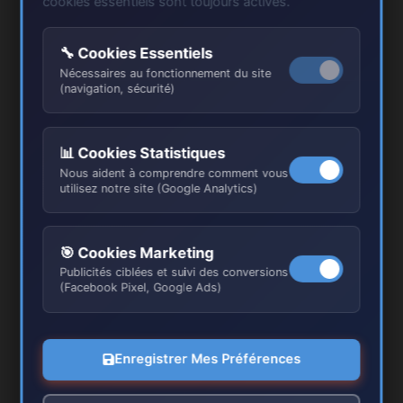
cookies essentiels sont toujours activés.
🔧 Cookies Essentiels
Nécessaires au fonctionnement du site
(navigation, sécurité)
📊 Cookies Statistiques
Nous aident à comprendre comment vous
utilisez notre site (Google Analytics)
Nos Réalisations à Drancy
🎯 Cookies Marketing
Publicités ciblées et suivi des conversions
(Facebook Pixel, Google Ads)
Enregistrer Mes Préférences