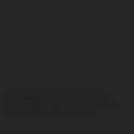
Tous les quartiers de Drancy sont couverts.
Nous
intervenons également dans les communes limitrophes :
Le Bourget, Bobigny, Le Blanc-Mesnil, Bondy…